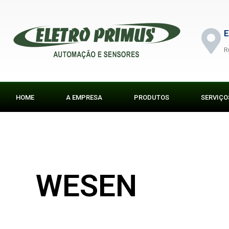
Ir
para
E
o
conteúdo
R
HOME
A EMPRESA
PRODUTOS
SERVIÇO
WESEN