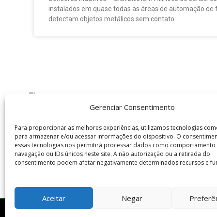
instalados em quase todas as áreas de automação de f
detectam objetos metálicos sem contato
FORNECEDOR
Gerenciar Consentimento
Para proporcionar as melhores experiências, utilizamos tecnologias com
Gostou? Então Compartilhe :)
para armazenar e/ou acessar informações do dispositivo. O consentime
essas tecnologias nos permitirá processar dados como comportamento
navegação ou IDs únicos neste site. A não autorização ou a retirada do
FACEBOOK
TWITTER
consentimento podem afetar negativamente determinados recursos e fu
Aceitar
Negar
Preferê
ELETRO PRIMUS - AUTOMAÇÃO E SENSORES