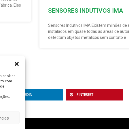
ábrica. Eles
SENSORES INDUTIVOS IMA
Sensores Indutivos IMA Existem milhões de 
instalados em quase todas as áreas de auto
detectam objetos metálicos sem contato e
o cookies
nto com
 de
LINKEDIN
PINTEREST
nções.
ncias