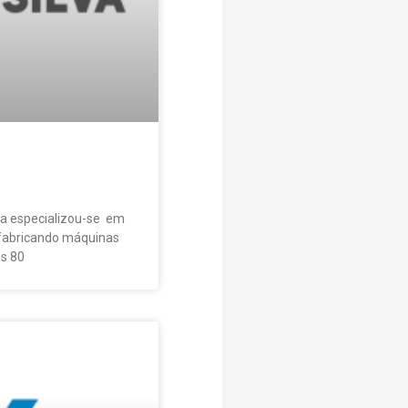
va especializou-se em
fabricando máquinas
os 80