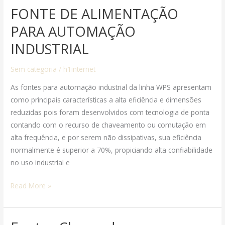
FONTE DE ALIMENTAÇÃO
FONTE
DE
PARA AUTOMAÇÃO
ALIMENTAÇÃO
INDUSTRIAL
PARA
AUTOMAÇÃO
Sem categoria
/
h1internet
INDUSTRIAL
As fontes para automação industrial da linha WPS apresentam
como principais características a alta eficiência e dimensões
reduzidas pois foram desenvolvidos com tecnologia de ponta
contando com o recurso de chaveamento ou comutação em
alta frequência, e por serem não dissipativas, sua eficiência
normalmente é superior a 70%, propiciando alta confiabilidade
no uso industrial e
Read More »
Fontes