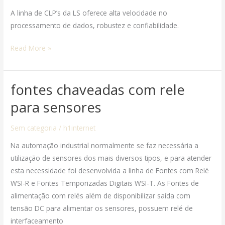
A linha de CLP’s da LS oferece alta velocidade no
processamento de dados, robustez e confiabilidade.
Read More »
fontes chaveadas com rele
fontes
chaveadas
para sensores
com
rele
Sem categoria
/
h1internet
para
Na automação industrial normalmente se faz necessária a
sensores
utilização de sensores dos mais diversos tipos, e para atender
esta necessidade foi desenvolvida a linha de Fontes com Relé
WSI-R e Fontes Temporizadas Digitais WSI-T. As Fontes de
alimentação com relés além de disponibilizar saída com
tensão DC para alimentar os sensores, possuem relé de
interfaceamento