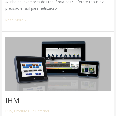
A linha de Inversores de Frequência da LS oferece robustez,
precisão e fácil parametrização.
Read More »
IHM
IHM
LSIS
,
Produtos
/
h1internet