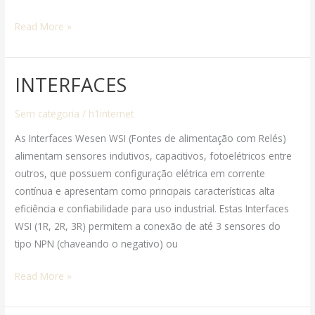
Read More »
INTERFACES
INTERFACES
Sem categoria
/
h1internet
As Interfaces Wesen WSI (Fontes de alimentação com Relés)
alimentam sensores indutivos, capacitivos, fotoelétricos entre
outros, que possuem configuração elétrica em corrente
contínua e apresentam como principais características alta
eficiência e confiabilidade para uso industrial. Estas Interfaces
WSI (1R, 2R, 3R) permitem a conexão de até 3 sensores do
tipo NPN (chaveando o negativo) ou
Read More »