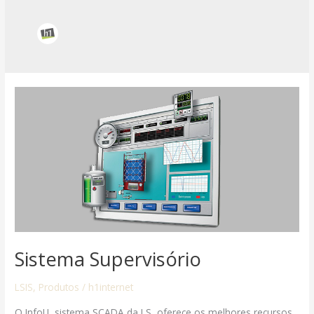
Sistema
Supervisório
Sistema Supervisório
LSIS
,
Produtos
/
h1internet
O InfoU, sistema SCADA da LS, oferece os melhores recursos