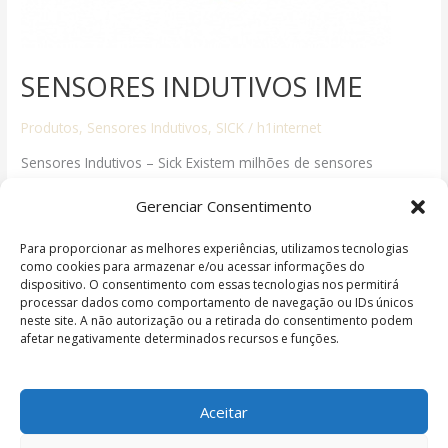
SENSORES INDUTIVOS IME
Produtos
,
Sensores Indutivos
,
SICK
/
h1internet
Sensores Indutivos – Sick Existem milhões de sensores
indutivos instalados em quase todas as áreas de automação
Gerenciar Consentimento
de fábrica. Eles detectam objetos metálicos sem contato e
distinguem-se por possuírem um maior tempo de vida de
Para proporcionar as melhores experiências, utilizamos tecnologias
operação e uma robustez assinalável. Os sensores de
como cookies para armazenar e/ou acessar informações do
dispositivo. O consentimento com essas tecnologias nos permitirá
proximidade indutivos oferecem uma confiabilidade e precisão
processar dados como comportamento de navegação ou IDs únicos
otimizada. A Sick oferece-lhe sempre
neste site. A não autorização ou a retirada do consentimento podem
afetar negativamente determinados recursos e funções.
Read More »
Aceitar