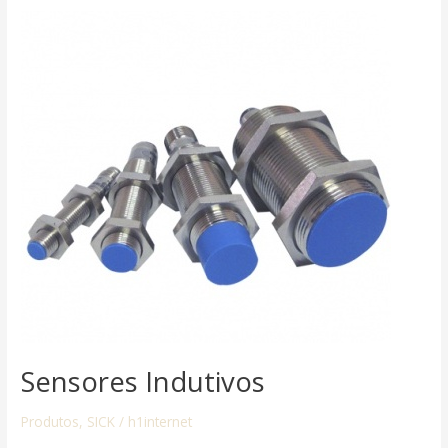
Sensores
Indutivos
Sensores Indutivos
Produtos
,
SICK
/
h1internet