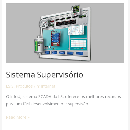
Sistema
Supervisório
Sistema Supervisório
LSIS
,
Produtos
/
h1internet
O InfoU, sistema SCADA da LS, oferece os melhores recursos
para um fácil desenvolvimento e supervisão.
Read More »