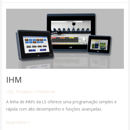
IHM
IHM
LSIS
,
Produtos
/
h1internet
A linha de IHM’s da LS oferece uma programação simples e
rápida com alto desempenho e funções avançadas.
Read More »