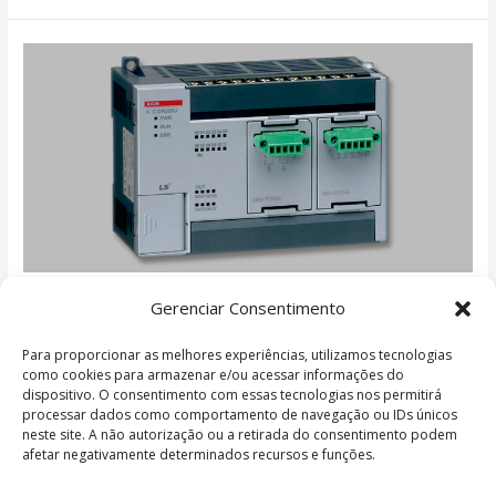
CLP
CLP
Gerenciar Consentimento
Para proporcionar as melhores experiências, utilizamos tecnologias
Sem categoria
/
h1internet
como cookies para armazenar e/ou acessar informações do
dispositivo. O consentimento com essas tecnologias nos permitirá
A linha de CLP’s da LS oferece alta velocidade no
processar dados como comportamento de navegação ou IDs únicos
processamento de dados, robustez e confiabilidade.
neste site. A não autorização ou a retirada do consentimento podem
afetar negativamente determinados recursos e funções.
Read More »