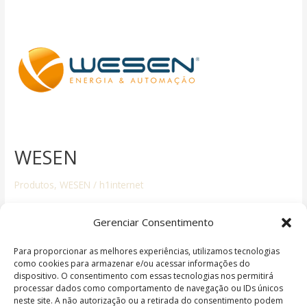
WESEN
WESEN
Produtos
,
WESEN
/
h1internet
A Wesen é atualmente a fabricante de fontes mais completa e
Gerenciar Consentimento
versátil do mercado. Uma industria 100% nacional, que prima
pela excelência no atendimento ao cliente, pelo compromisso
Para proporcionar as melhores experiências, utilizamos tecnologias
ético nas relações profissionais e pela preocupação em
como cookies para armazenar e/ou acessar informações do
dispositivo. O consentimento com essas tecnologias nos permitirá
garantir total satisfação com os produtos e serviços
processar dados como comportamento de navegação ou IDs únicos
oferecidos. A sua linha de produção conta com cerca de 17 […]
neste site. A não autorização ou a retirada do consentimento podem